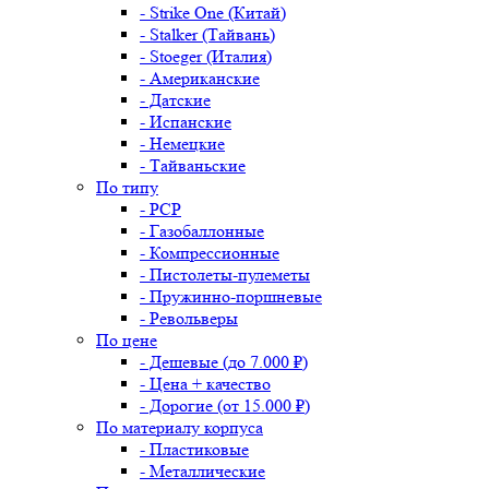
- Strike One (Китай)
- Stalker (Тайвань)
- Stoeger (Италия)
- Американские
- Датские
- Испанские
- Немецкие
- Тайваньские
По типу
- PCP
- Газобаллонные
- Компрессионные
- Пистолеты-пулеметы
- Пружинно-поршневые
- Револьверы
По цене
- Дешевые (до 7.000 ₽)
- Цена + качество
- Дорогие (от 15.000 ₽)
По материалу корпуса
- Пластиковые
- Металлические