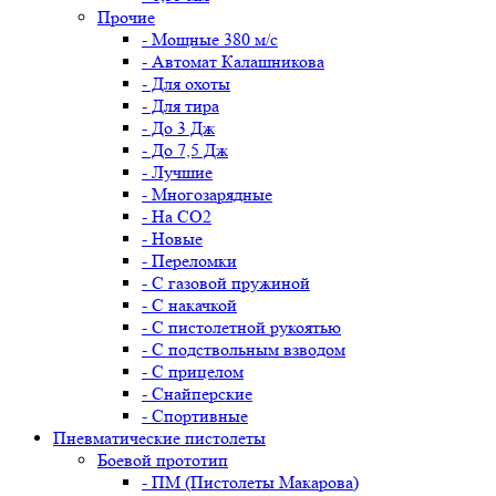
Прочие
- Мощные 380 м/с
- Автомат Калашникова
- Для охоты
- Для тира
- До 3 Дж
- До 7,5 Дж
- Лучшие
- Многозарядные
- На CO2
- Новые
- Переломки
- С газовой пружиной
- С накачкой
- С пистолетной рукоятью
- С подствольным взводом
- С прицелом
- Снайперские
- Спортивные
Пневматические пистолеты
Боевой прототип
- ПМ (Пистолеты Макарова)