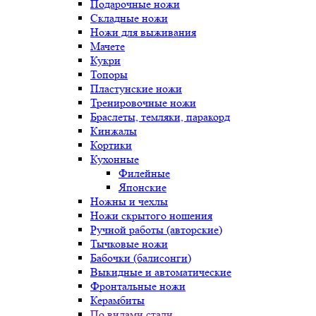
Подарочные ножи
Складные ножи
Ножи для выживания
Мачете
Кукри
Топоры
Пластунские ножи
Тренировочные ножи
Браслеты, темляки, паракорд
Кинжалы
Кортики
Кухонные
Филейные
Японские
Ножны и чехлы
Ножи скрытого ношения
Ручной работы (авторские)
Тычковые ножи
Бабочки (балисонги)
Выкидные и автоматические
Фронтальные ножи
Керамбиты
По видами стали