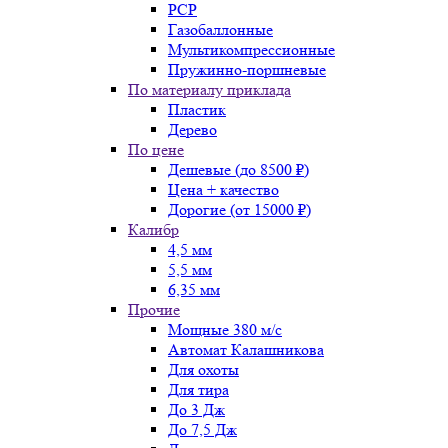
PCP
Газобаллонные
Мультикомпрессионные
Пружинно-поршневые
По материалу приклада
Пластик
Дерево
По цене
Дешевые (до 8500 ₽)
Цена + качество
Дорогие (от 15000 ₽)
Калибр
4,5 мм
5,5 мм
6,35 мм
Прочие
Мощные 380 м/с
Автомат Калашникова
Для охоты
Для тира
До 3 Дж
До 7,5 Дж