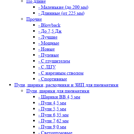
По длине
- Маленькие (до 200 мм)
- Длинные (от 225 мм)
Прочие
- Blowback
- До 7,5 Дж
- Лучшие
- Мощные
- Новые
- Пулевые
- С глушителем
- С ЛЦУ
- С нарезным стволом
- Спортивные
Пули, шарики, расходники и ЗИП для пневматики
Пули, шарики для пневматики
- Шарики BB 4,5 мм
- Пули 4,5 мм
- Пули 5,5 мм
- Пули 6,35 мм
- Пули 7,62 мм
- Пули 9,0 мм
- Светошумовые