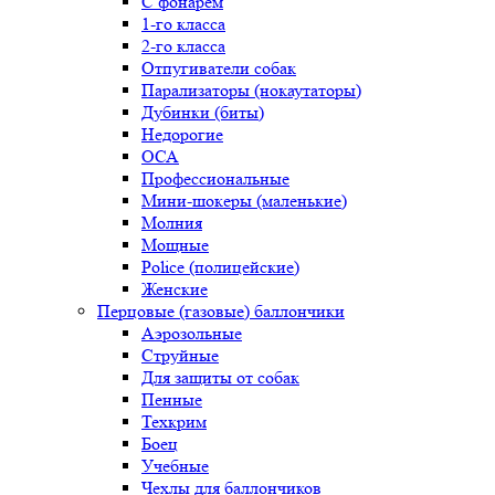
С фонарем
1-го класса
2-го класса
Отпугиватели собак
Парализаторы (нокаутаторы)
Дубинки (биты)
Недорогие
ОСА
Профессиональные
Мини-шокеры (маленькие)
Молния
Мощные
Police (полицейские)
Женские
Перцовые (газовые) баллончики
Аэрозольные
Струйные
Для защиты от собак
Пенные
Техкрим
Боец
Учебные
Чехлы для баллончиков