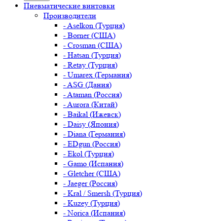
Пневматические винтовки
Производители
- Aselkon (Турция)
- Borner (США)
- Crosman (США)
- Hatsan (Турция)
- Retay (Турция)
- Umarex (Германия)
- ASG (Дания)
- Ataman (Россия)
- Aurora (Китай)
- Baikal (Ижевск)
- Daisy (Япония)
- Diana (Германия)
- EDgun (Россия)
- Ekol (Турция)
- Gamo (Испания)
- Gletcher (США)
- Jaeger (Россия)
- Kral / Smersh (Турция)
- Kuzey (Турция)
- Norica (Испания)