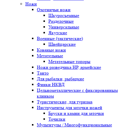
Ножи
Охотничьи ножи
Шкуросъемные
Разделочные
Универсальные
Якутские
Военные (тактические)
Швейцарские
Кованые ножи
Метательные
Метательные топоры
Ножи разведчика НР, армейские
Танто
Для рыбалки, рыбацкие
Финки НКВД
Цельнометаллические с фиксированным
клинком
Туристические, для туризма
Инструменты для заточки ножей
Бруски и камни для заточки
Точилки
Мультитулы / Многофункциональные