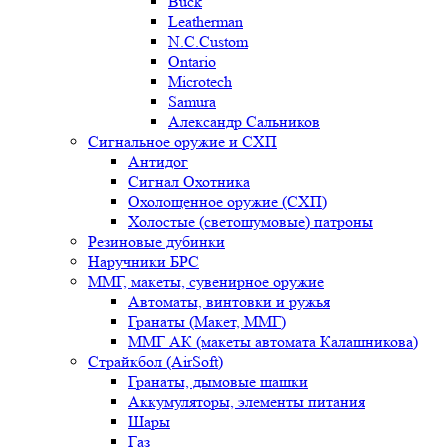
Buck
Leatherman
N.C.Custom
Ontario
Microtech
Samura
Александр Сальников
Сигнальное оружие и СХП
Антидог
Сигнал Охотника
Охолощенное оружие (СХП)
Холостые (светошумовые) патроны
Резиновые дубинки
Наручники БРС
ММГ, макеты, сувенирное оружие
Автоматы, винтовки и ружья
Гранаты (Макет, ММГ)
ММГ АК (макеты автомата Калашникова)
Страйкбол (AirSoft)
Гранаты, дымовые шашки
Аккумуляторы, элементы питания
Шары
Газ