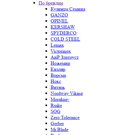
По брендам
Кузница Семина
GANZO
OPINEL
KERSHAW
SPYDERCO
COLD STEEL
Lemax
Victorinox
АиР Златоуст
Ножемир
Кизляр
Ворсма
Нокс
Витязь
Nordway Viking
Morakniv
Ruike
SOG
Zero Tolerance
Gerber
Mr.Blade