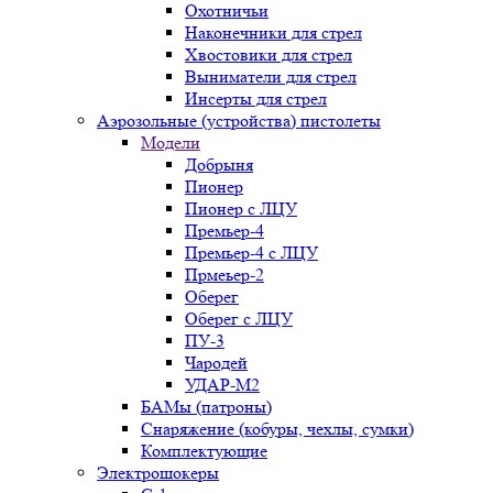
Охотничьи
Наконечники для стрел
Хвостовики для стрел
Выниматели для стрел
Инсерты для стрел
Аэрозольные (устройства) пистолеты
Модели
Добрыня
Пионер
Пионер с ЛЦУ
Премьер-4
Премьер-4 с ЛЦУ
Прмеьер-2
Оберег
Оберег с ЛЦУ
ПУ-3
Чародей
УДАР-М2
БАМы (патроны)
Снаряжение (кобуры, чехлы, сумки)
Комплектующие
Электрошокеры