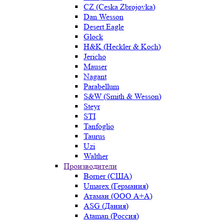
CZ (Ceska Zbrojovka)
Dan Wesson
Desert Eagle
Glock
H&K (Heckler & Koch)
Jericho
Mauser
Nagant
Parabellum
S&W (Smith & Wesson)
Steyr
STI
Tanfoglio
Taurus
Uzi
Walther
Производители
Borner (США)
Umarex (Германия)
Атаман (ООО А+А)
ASG (Дания)
Ataman (Россия)