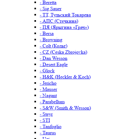
- Beretta
- Sig Sauer
- ТТ, Тульский Токарева
- АПС (Стечкина)
- ПЯ (Ярыгина «Грач»)
- Bersa
- Browning
- Colt (Кольт)
- CZ (Ceska Zbrojovka)
- Dan Wesson
- Desert Eagle
- Glock
- H&K (Heckler & Koch)
- Jericho
- Mauser
- Nagant
- Parabellum
- S&W (Smith & Wesson)
- Steyr
- STI
- Tanfoglio
- Taurus
- Uzi