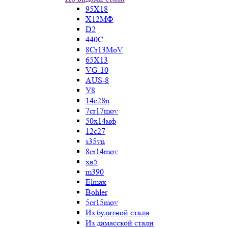
95Х18
Х12МФ
D2
440C
8Cr13MoV
65Х13
VG-10
AUS-8
У8
14c28n
7cr17mov
50х14мф
12c27
s35vn
8cr14mov
хв5
m390
Elmax
Bohler
5cr15mov
Из булатной стали
Из дамасской стали