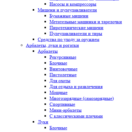
Насосы и компрессоры
Мишени и пулеулавливатели
Бумажные мишени
Метательные машинки и тарелочки
Пиротехнические мишени
Пулеулавливатели и тиры
Средства по уходу за оружием
Арбалеты, луки и рогатки
Арбалеты
Рекурсивные
Блочные
Винтовочные
Пистолетные
Для охоты
Для отдыха и развлечения
Мощные
Многозарядные (самозарядные)
Спортивные
Мини-арбалеты
С классическими плечами
Луки
Блочные