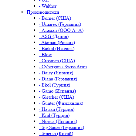
- Walther
Производители
- Borner (США)
- Umarex (Германия)
- Атаман (ООО А+А)
- ASG (Дания)
- Ataman (Россия)
- Baikal (Ижевск)
- Blow
- Crosman (США)
- Cybergun / Swiss Arms
- Daisy (Япония)
- Diana (Германия)
- Ekol (Турция)
- Gamo (Испания)
- Gletcher (США)
- Gunter (Финляндия)
- Hatsan (Турция)
- Kral (Турция)
- Norica (Испания)
- Sig Sauer (Германия)
- Smersh (Китай)