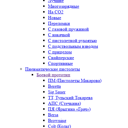
Лучшие
Многозарядные
На CO2
Новые
Переломки
С газовой пружиной
С накачкой
С пистолетной рукоятью
С подствольным взводом
С прицелом
Снайперские
Спортивные
Пневматические пистолеты
Боевой прототип
ПМ (Пистолеты Макарова)
Beretta
Sig Sauer
ТТ, Тульский Токарева
АПС (Стечкина)
ПЯ (Ярыгина «Грач»)
Bersa
Browning
Colt (Кольт)