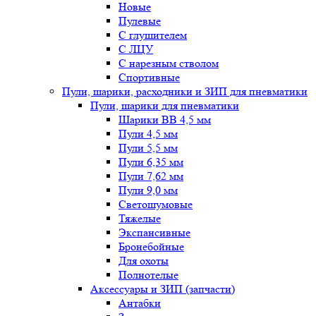
Новые
Пулевые
С глушителем
С ЛЦУ
С нарезным стволом
Спортивные
Пули, шарики, расходники и ЗИП для пневматики
Пули, шарики для пневматики
Шарики BB 4,5 мм
Пули 4,5 мм
Пули 5,5 мм
Пули 6,35 мм
Пули 7,62 мм
Пули 9,0 мм
Светошумовые
Тяжелые
Экспансивные
Бронебойные
Для охоты
Полнотелые
Аксессуары и ЗИП (запчасти)
Антабки