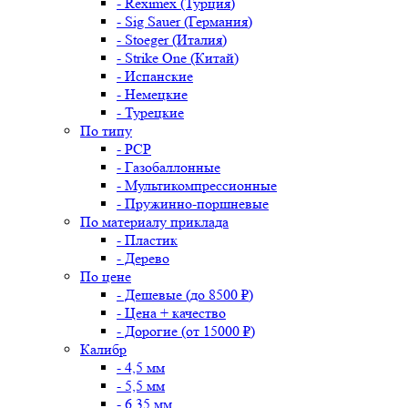
- Reximex (Турция)
- Sig Sauer (Германия)
- Stoeger (Италия)
- Strike One (Китай)
- Испанские
- Немецкие
- Турецкие
По типу
- PCP
- Газобаллонные
- Мультикомпрессионные
- Пружинно-поршневые
По материалу приклада
- Пластик
- Дерево
По цене
- Дешевые (до 8500 ₽)
- Цена + качество
- Дорогие (от 15000 ₽)
Калибр
- 4,5 мм
- 5,5 мм
- 6,35 мм