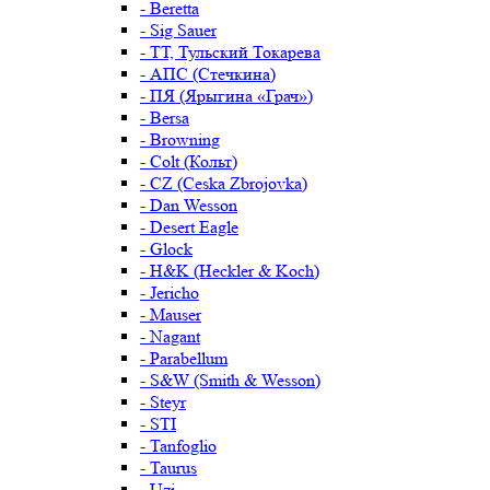
- Beretta
- Sig Sauer
- ТТ, Тульский Токарева
- АПС (Стечкина)
- ПЯ (Ярыгина «Грач»)
- Bersa
- Browning
- Colt (Кольт)
- CZ (Ceska Zbrojovka)
- Dan Wesson
- Desert Eagle
- Glock
- H&K (Heckler & Koch)
- Jericho
- Mauser
- Nagant
- Parabellum
- S&W (Smith & Wesson)
- Steyr
- STI
- Tanfoglio
- Taurus
- Uzi