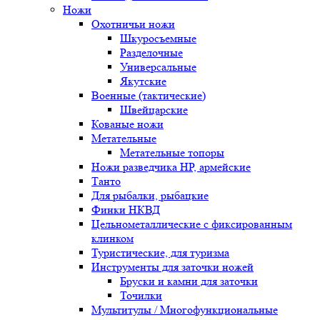
Ножи
Охотничьи ножи
Шкуросъемные
Разделочные
Универсальные
Якутские
Военные (тактические)
Швейцарские
Кованые ножи
Метательные
Метательные топоры
Ножи разведчика НР, армейские
Танто
Для рыбалки, рыбацкие
Финки НКВД
Цельнометаллические с фиксированным
клинком
Туристические, для туризма
Инструменты для заточки ножей
Бруски и камни для заточки
Точилки
Мультитулы / Многофункциональные