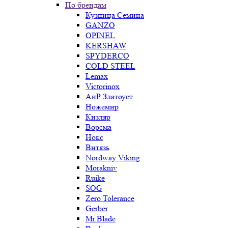
По брендам
Кузница Семина
GANZO
OPINEL
KERSHAW
SPYDERCO
COLD STEEL
Lemax
Victorinox
АиР Златоуст
Ножемир
Кизляр
Ворсма
Нокс
Витязь
Nordway Viking
Morakniv
Ruike
SOG
Zero Tolerance
Gerber
Mr.Blade