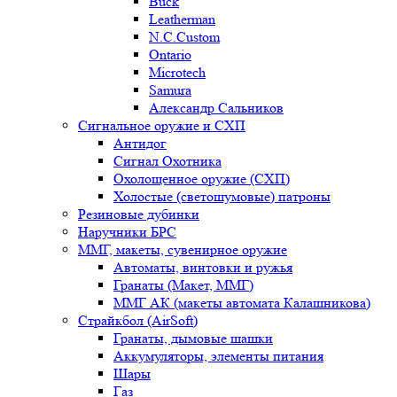
Buck
Leatherman
N.C.Custom
Ontario
Microtech
Samura
Александр Сальников
Сигнальное оружие и СХП
Антидог
Сигнал Охотника
Охолощенное оружие (СХП)
Холостые (светошумовые) патроны
Резиновые дубинки
Наручники БРС
ММГ, макеты, сувенирное оружие
Автоматы, винтовки и ружья
Гранаты (Макет, ММГ)
ММГ АК (макеты автомата Калашникова)
Страйкбол (AirSoft)
Гранаты, дымовые шашки
Аккумуляторы, элементы питания
Шары
Газ