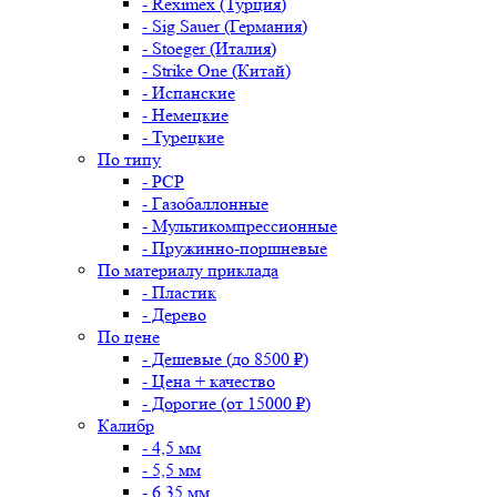
- Reximex (Турция)
- Sig Sauer (Германия)
- Stoeger (Италия)
- Strike One (Китай)
- Испанские
- Немецкие
- Турецкие
По типу
- PCP
- Газобаллонные
- Мультикомпрессионные
- Пружинно-поршневые
По материалу приклада
- Пластик
- Дерево
По цене
- Дешевые (до 8500 ₽)
- Цена + качество
- Дорогие (от 15000 ₽)
Калибр
- 4,5 мм
- 5,5 мм
- 6,35 мм