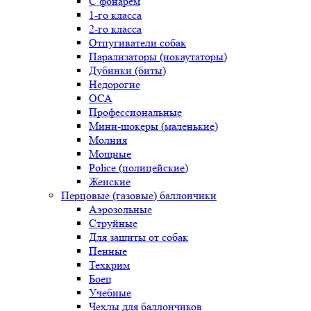
С фонарем
1-го класса
2-го класса
Отпугиватели собак
Парализаторы (нокаутаторы)
Дубинки (биты)
Недорогие
ОСА
Профессиональные
Мини-шокеры (маленькие)
Молния
Мощные
Police (полицейские)
Женские
Перцовые (газовые) баллончики
Аэрозольные
Струйные
Для защиты от собак
Пенные
Техкрим
Боец
Учебные
Чехлы для баллончиков