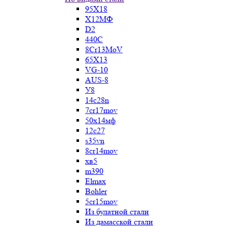
95Х18
Х12МФ
D2
440C
8Cr13MoV
65Х13
VG-10
AUS-8
У8
14c28n
7cr17mov
50х14мф
12c27
s35vn
8cr14mov
хв5
m390
Elmax
Bohler
5cr15mov
Из булатной стали
Из дамасской стали