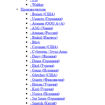
- Walther
Производители
- Borner (США)
- Umarex (Германия)
- Атаман (ООО А+А)
- ASG (Дания)
- Ataman (Россия)
- Baikal (Ижевск)
- Blow
- Crosman (США)
- Cybergun / Swiss Arms
- Daisy (Япония)
- Diana (Германия)
- Ekol (Турция)
- Gamo (Испания)
- Gletcher (США)
- Gunter (Финляндия)
- Hatsan (Турция)
- Kral (Турция)
- Norica (Испания)
- Sig Sauer (Германия)
- Smersh (Китай)