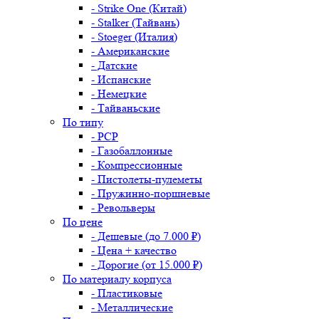
- Strike One (Китай)
- Stalker (Тайвань)
- Stoeger (Италия)
- Американские
- Датские
- Испанские
- Немецкие
- Тайваньские
По типу
- PCP
- Газобаллонные
- Компрессионные
- Пистолеты-пулеметы
- Пружинно-поршневые
- Револьверы
По цене
- Дешевые (до 7.000 ₽)
- Цена + качество
- Дорогие (от 15.000 ₽)
По материалу корпуса
- Пластиковые
- Металлические