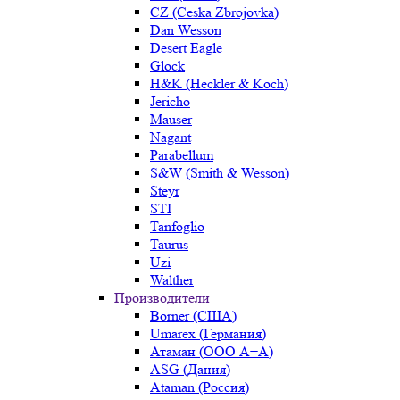
CZ (Ceska Zbrojovka)
Dan Wesson
Desert Eagle
Glock
H&K (Heckler & Koch)
Jericho
Mauser
Nagant
Parabellum
S&W (Smith & Wesson)
Steyr
STI
Tanfoglio
Taurus
Uzi
Walther
Производители
Borner (США)
Umarex (Германия)
Атаман (ООО А+А)
ASG (Дания)
Ataman (Россия)