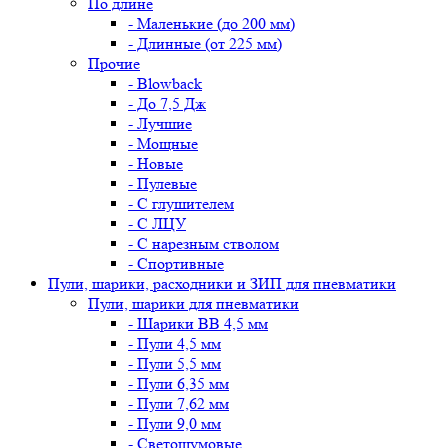
По длине
- Маленькие (до 200 мм)
- Длинные (от 225 мм)
Прочие
- Blowback
- До 7,5 Дж
- Лучшие
- Мощные
- Новые
- Пулевые
- С глушителем
- С ЛЦУ
- С нарезным стволом
- Спортивные
Пули, шарики, расходники и ЗИП для пневматики
Пули, шарики для пневматики
- Шарики BB 4,5 мм
- Пули 4,5 мм
- Пули 5,5 мм
- Пули 6,35 мм
- Пули 7,62 мм
- Пули 9,0 мм
- Светошумовые