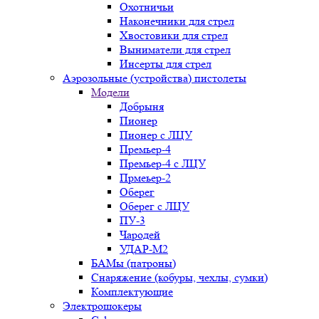
Охотничьи
Наконечники для стрел
Хвостовики для стрел
Выниматели для стрел
Инсерты для стрел
Аэрозольные (устройства) пистолеты
Модели
Добрыня
Пионер
Пионер с ЛЦУ
Премьер-4
Премьер-4 с ЛЦУ
Прмеьер-2
Оберег
Оберег с ЛЦУ
ПУ-3
Чародей
УДАР-М2
БАМы (патроны)
Снаряжение (кобуры, чехлы, сумки)
Комплектующие
Электрошокеры