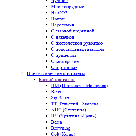
Лучшие
Многозарядные
На CO2
Новые
Переломки
С газовой пружиной
С накачкой
С пистолетной рукоятью
С подствольным взводом
С прицелом
Снайперские
Спортивные
Пневматические пистолеты
Боевой прототип
ПМ (Пистолеты Макарова)
Beretta
Sig Sauer
ТТ, Тульский Токарева
АПС (Стечкина)
ПЯ (Ярыгина «Грач»)
Bersa
Browning
Colt (Кольт)