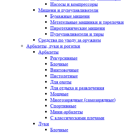
Насосы и компрессоры
Мишени и пулеулавливатели
Бумажные мишени
Метательные машинки и тарелочки
Пиротехнические мишени
Пулеулавливатели и тиры
Средства по уходу за оружием
Арбалеты, луки и рогатки
Арбалеты
Рекурсивные
Блочные
Винтовочные
Пистолетные
Для охоты
Для отдыха и развлечения
Мощные
Многозарядные (самозарядные)
Спортивные
Мини-арбалеты
С классическими плечами
Луки
Блочные