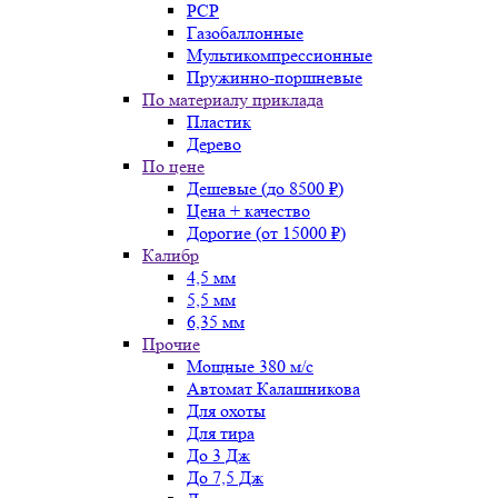
PCP
Газобаллонные
Мультикомпрессионные
Пружинно-поршневые
По материалу приклада
Пластик
Дерево
По цене
Дешевые (до 8500 ₽)
Цена + качество
Дорогие (от 15000 ₽)
Калибр
4,5 мм
5,5 мм
6,35 мм
Прочие
Мощные 380 м/с
Автомат Калашникова
Для охоты
Для тира
До 3 Дж
До 7,5 Дж