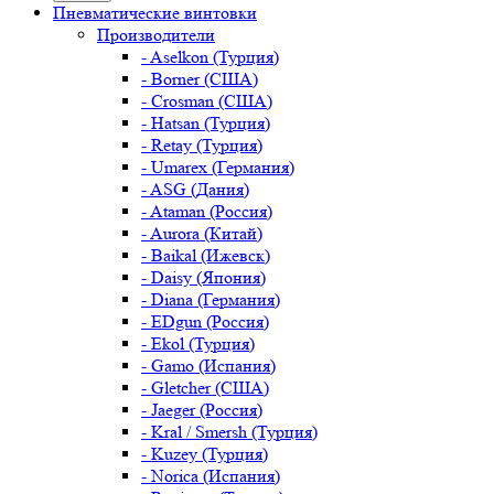
Пневматические винтовки
Производители
- Aselkon (Турция)
- Borner (США)
- Crosman (США)
- Hatsan (Турция)
- Retay (Турция)
- Umarex (Германия)
- ASG (Дания)
- Ataman (Россия)
- Aurora (Китай)
- Baikal (Ижевск)
- Daisy (Япония)
- Diana (Германия)
- EDgun (Россия)
- Ekol (Турция)
- Gamo (Испания)
- Gletcher (США)
- Jaeger (Россия)
- Kral / Smersh (Турция)
- Kuzey (Турция)
- Norica (Испания)