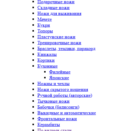
Подарочные ножи
Складные ножи
Ножи для выживания
Мачете
Кукри
Топоры
Пластунские ножи
Тренировочные ножи
Браслеты, темляки, паракорд
Кинжалы
Кортики
Кухонные
Филейные
Японские
Ножны и чехлы
Ножи скрытого ношения
Ручной работы (авторские)
Тычковые ножи
Бабочки (балисонги)
Выкидные и автоматические
Фронтальные ножи
Керамбиты
По видами стали