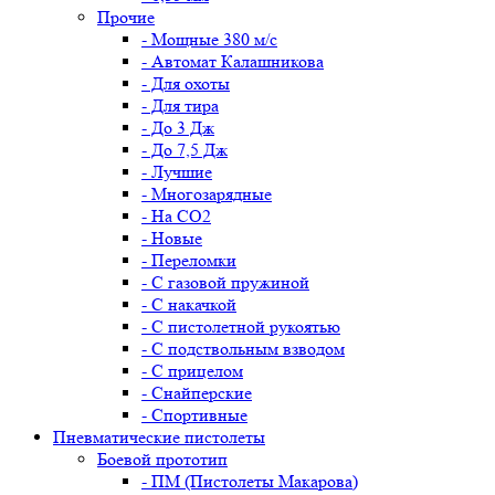
Прочие
- Мощные 380 м/с
- Автомат Калашникова
- Для охоты
- Для тира
- До 3 Дж
- До 7,5 Дж
- Лучшие
- Многозарядные
- На CO2
- Новые
- Переломки
- С газовой пружиной
- С накачкой
- С пистолетной рукоятью
- С подствольным взводом
- С прицелом
- Снайперские
- Спортивные
Пневматические пистолеты
Боевой прототип
- ПМ (Пистолеты Макарова)