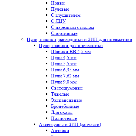
Новые
Пулевые
С глушителем
С ЛЦУ
С нарезным стволом
Спортивные
Пули, шарики, расходники и ЗИП для пневматики
Пули, шарики для пневматики
Шарики BB 4,5 мм
Пули 4,5 мм
Пули 5,5 мм
Пули 6,35 мм
Пули 7,62 мм
Пули 9,0 мм
Светошумовые
Тяжелые
Экспансивные
Бронебойные
Для охоты
Полнотелые
Аксессуары и ЗИП (запчасти)
Антабки