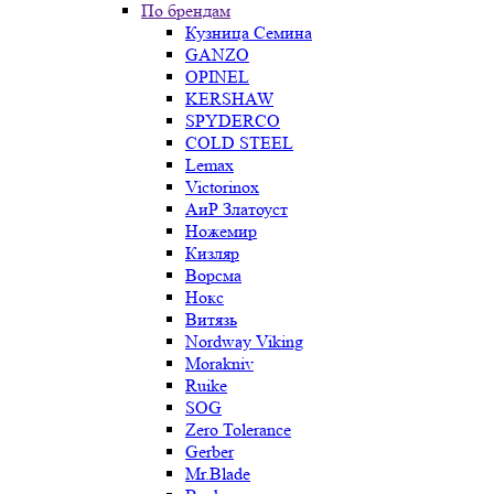
По брендам
Кузница Семина
GANZO
OPINEL
KERSHAW
SPYDERCO
COLD STEEL
Lemax
Victorinox
АиР Златоуст
Ножемир
Кизляр
Ворсма
Нокс
Витязь
Nordway Viking
Morakniv
Ruike
SOG
Zero Tolerance
Gerber
Mr.Blade