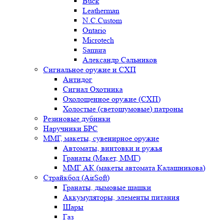
Buck
Leatherman
N.C.Custom
Ontario
Microtech
Samura
Александр Сальников
Сигнальное оружие и СХП
Антидог
Сигнал Охотника
Охолощенное оружие (СХП)
Холостые (светошумовые) патроны
Резиновые дубинки
Наручники БРС
ММГ, макеты, сувенирное оружие
Автоматы, винтовки и ружья
Гранаты (Макет, ММГ)
ММГ АК (макеты автомата Калашникова)
Страйкбол (AirSoft)
Гранаты, дымовые шашки
Аккумуляторы, элементы питания
Шары
Газ