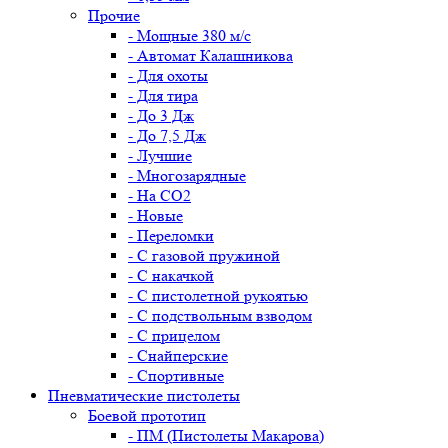
Прочие
- Мощные 380 м/с
- Автомат Калашникова
- Для охоты
- Для тира
- До 3 Дж
- До 7,5 Дж
- Лучшие
- Многозарядные
- На CO2
- Новые
- Переломки
- С газовой пружиной
- С накачкой
- С пистолетной рукоятью
- С подствольным взводом
- С прицелом
- Снайперские
- Спортивные
Пневматические пистолеты
Боевой прототип
- ПМ (Пистолеты Макарова)