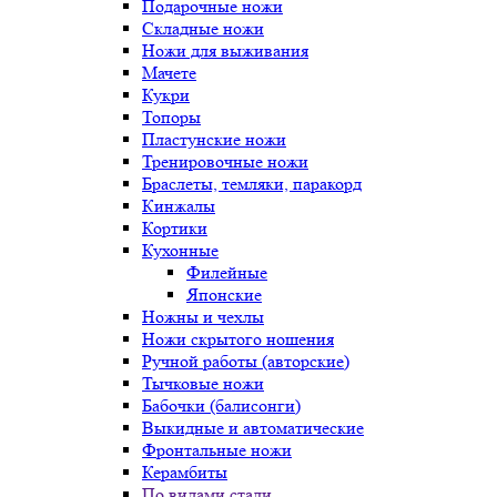
Подарочные ножи
Складные ножи
Ножи для выживания
Мачете
Кукри
Топоры
Пластунские ножи
Тренировочные ножи
Браслеты, темляки, паракорд
Кинжалы
Кортики
Кухонные
Филейные
Японские
Ножны и чехлы
Ножи скрытого ношения
Ручной работы (авторские)
Тычковые ножи
Бабочки (балисонги)
Выкидные и автоматические
Фронтальные ножи
Керамбиты
По видами стали