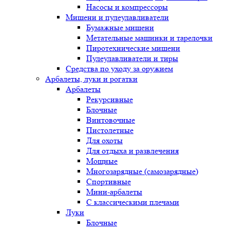
Насосы и компрессоры
Мишени и пулеулавливатели
Бумажные мишени
Метательные машинки и тарелочки
Пиротехнические мишени
Пулеулавливатели и тиры
Средства по уходу за оружием
Арбалеты, луки и рогатки
Арбалеты
Рекурсивные
Блочные
Винтовочные
Пистолетные
Для охоты
Для отдыха и развлечения
Мощные
Многозарядные (самозарядные)
Спортивные
Мини-арбалеты
С классическими плечами
Луки
Блочные