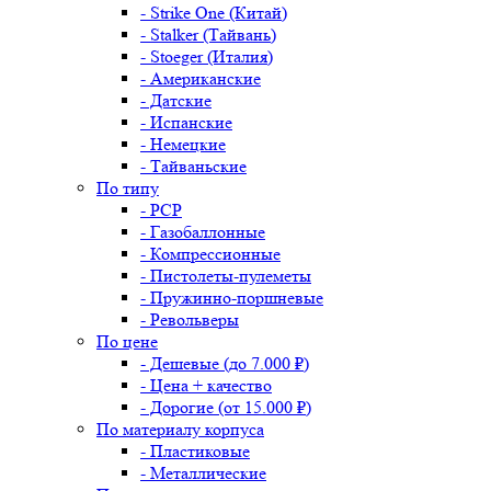
- Strike One (Китай)
- Stalker (Тайвань)
- Stoeger (Италия)
- Американские
- Датские
- Испанские
- Немецкие
- Тайваньские
По типу
- PCP
- Газобаллонные
- Компрессионные
- Пистолеты-пулеметы
- Пружинно-поршневые
- Револьверы
По цене
- Дешевые (до 7.000 ₽)
- Цена + качество
- Дорогие (от 15.000 ₽)
По материалу корпуса
- Пластиковые
- Металлические