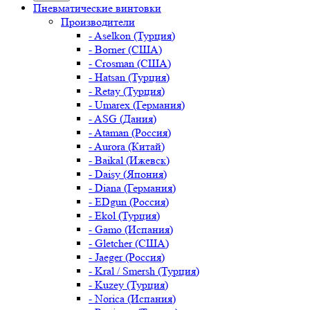
Пневматические винтовки
Производители
- Aselkon (Турция)
- Borner (США)
- Crosman (США)
- Hatsan (Турция)
- Retay (Турция)
- Umarex (Германия)
- ASG (Дания)
- Ataman (Россия)
- Aurora (Китай)
- Baikal (Ижевск)
- Daisy (Япония)
- Diana (Германия)
- EDgun (Россия)
- Ekol (Турция)
- Gamo (Испания)
- Gletcher (США)
- Jaeger (Россия)
- Kral / Smersh (Турция)
- Kuzey (Турция)
- Norica (Испания)