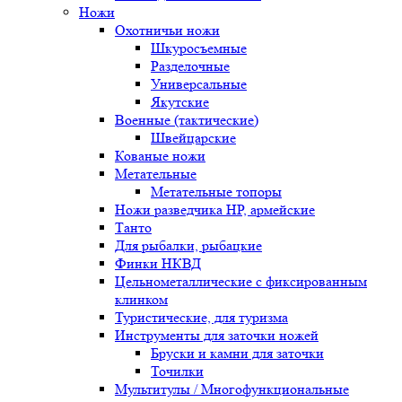
Ножи
Охотничьи ножи
Шкуросъемные
Разделочные
Универсальные
Якутские
Военные (тактические)
Швейцарские
Кованые ножи
Метательные
Метательные топоры
Ножи разведчика НР, армейские
Танто
Для рыбалки, рыбацкие
Финки НКВД
Цельнометаллические с фиксированным
клинком
Туристические, для туризма
Инструменты для заточки ножей
Бруски и камни для заточки
Точилки
Мультитулы / Многофункциональные