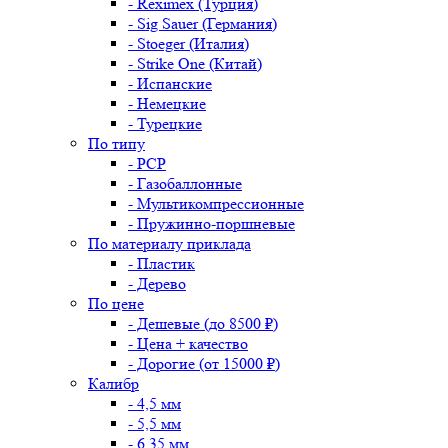
- Reximex (Турция)
- Sig Sauer (Германия)
- Stoeger (Италия)
- Strike One (Китай)
- Испанские
- Немецкие
- Турецкие
По типу
- PCP
- Газобаллонные
- Мультикомпрессионные
- Пружинно-поршневые
По материалу приклада
- Пластик
- Дерево
По цене
- Дешевые (до 8500 ₽)
- Цена + качество
- Дорогие (от 15000 ₽)
Калибр
- 4,5 мм
- 5,5 мм
- 6,35 мм