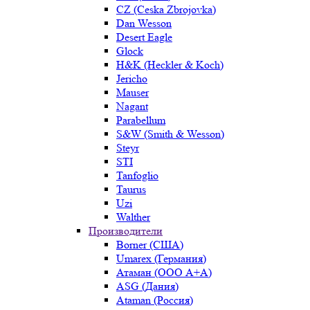
CZ (Ceska Zbrojovka)
Dan Wesson
Desert Eagle
Glock
H&K (Heckler & Koch)
Jericho
Mauser
Nagant
Parabellum
S&W (Smith & Wesson)
Steyr
STI
Tanfoglio
Taurus
Uzi
Walther
Производители
Borner (США)
Umarex (Германия)
Атаман (ООО А+А)
ASG (Дания)
Ataman (Россия)