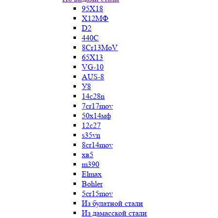
95Х18
Х12МФ
D2
440C
8Cr13MoV
65Х13
VG-10
AUS-8
У8
14c28n
7cr17mov
50х14мф
12c27
s35vn
8cr14mov
хв5
m390
Elmax
Bohler
5cr15mov
Из булатной стали
Из дамасской стали