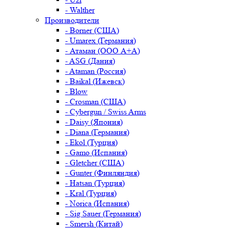
- Walther
Производители
- Borner (США)
- Umarex (Германия)
- Атаман (ООО А+А)
- ASG (Дания)
- Ataman (Россия)
- Baikal (Ижевск)
- Blow
- Crosman (США)
- Cybergun / Swiss Arms
- Daisy (Япония)
- Diana (Германия)
- Ekol (Турция)
- Gamo (Испания)
- Gletcher (США)
- Gunter (Финляндия)
- Hatsan (Турция)
- Kral (Турция)
- Norica (Испания)
- Sig Sauer (Германия)
- Smersh (Китай)