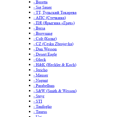
- Beretta
- Sig Sauer
- ТТ, Тульский Токарева
- АПС (Стечкина)
- ПЯ (Ярыгина «Грач»)
- Bersa
- Browning
- Colt (Кольт)
- CZ (Ceska Zbrojovka)
- Dan Wesson
- Desert Eagle
- Glock
- H&K (Heckler & Koch)
- Jericho
- Mauser
- Nagant
- Parabellum
- S&W (Smith & Wesson)
- Steyr
- STI
- Tanfoglio
- Taurus
- Uzi