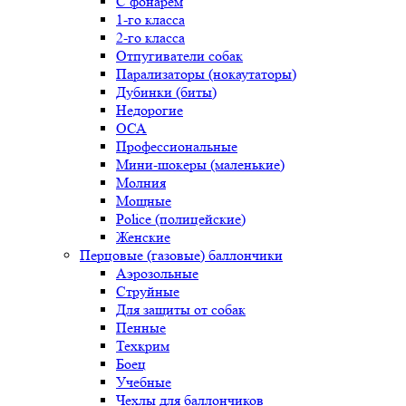
С фонарем
1-го класса
2-го класса
Отпугиватели собак
Парализаторы (нокаутаторы)
Дубинки (биты)
Недорогие
ОСА
Профессиональные
Мини-шокеры (маленькие)
Молния
Мощные
Police (полицейские)
Женские
Перцовые (газовые) баллончики
Аэрозольные
Струйные
Для защиты от собак
Пенные
Техкрим
Боец
Учебные
Чехлы для баллончиков