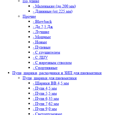
По длине
- Маленькие (до 200 мм)
- Длинные (от 225 мм)
Прочие
- Blowback
- До 7,5 Дж
- Лучшие
- Мощные
- Новые
- Пулевые
- С глушителем
- С ЛЦУ
- С нарезным стволом
- Спортивные
Пули, шарики, расходники и ЗИП для пневматики
Пули, шарики для пневматики
- Шарики BB 4,5 мм
- Пули 4,5 мм
- Пули 5,5 мм
- Пули 6,35 мм
- Пули 7,62 мм
- Пули 9,0 мм
- Светошумовые