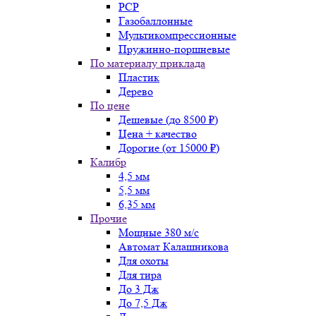
PCP
Газобаллонные
Мультикомпрессионные
Пружинно-поршневые
По материалу приклада
Пластик
Дерево
По цене
Дешевые (до 8500 ₽)
Цена + качество
Дорогие (от 15000 ₽)
Калибр
4,5 мм
5,5 мм
6,35 мм
Прочие
Мощные 380 м/с
Автомат Калашникова
Для охоты
Для тира
До 3 Дж
До 7,5 Дж