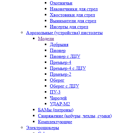
Охотничьи
Наконечники для стрел
Хвостовики для стрел
Выниматели для стрел
Инсерты для стрел
Аэрозольные (устройства) пистолеты
Модели
Добрыня
Пионер
Пионер с ЛЦУ
Премьер-4
Премьер-4 с ЛЦУ
Прмеьер-2
Оберег
Оберег с ЛЦУ
ПУ-3
Чародей
УДАР-М2
БАМы (патроны)
Снаряжение (кобуры, чехлы, сумки)
Комплектующие
Электрошокеры