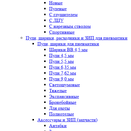
Новые
Пулевые
С глушителем
С ЛЦУ
С нарезным стволом
Спортивные
Пули, шарики, расходники и ЗИП для пневматики
Пули, шарики для пневматики
Шарики BB 4,5 мм
Пули 4,5 мм
Пули 5,5 мм
Пули 6,35 мм
Пули 7,62 мм
Пули 9,0 мм
Светошумовые
Тяжелые
Экспансивные
Бронебойные
Для охоты
Полнотелые
Аксессуары и ЗИП (запчасти)
Антабки